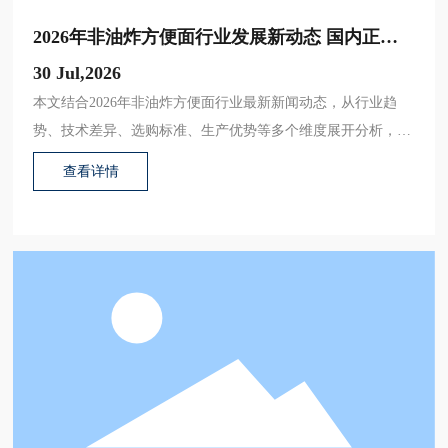
2026年非油炸方便面行业发展新动态 国内正规
生产厂家创新趋势解析
30 Jul,2026
本文结合2026年非油炸方便面行业最新新闻动态，从行业趋
势、技术差异、选购标准、生产优势等多个维度展开分析，解
答消费者和经销商关心的常见问题，同时介绍潮州市金发食品
查看详情
的核心生产优势，为相关人群提供实用参考。