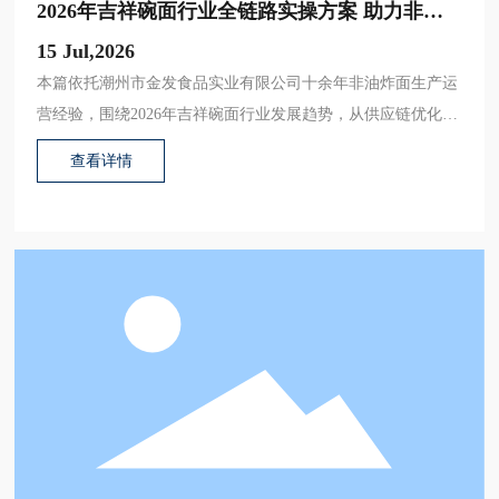
2026年吉祥碗面行业全链路实操方案 助力非油
炸面厂商提质拓市增收
15 Jul,2026
本篇依托潮州市金发食品实业有限公司十余年非油炸面生产运
营经验，围绕2026年吉祥碗面行业发展趋势，从供应链优化、
产品创新、渠道布局、营销落地等维度输出可直接落地的全链
查看详情
路行业方案，为上下游从业者提供实用参考路径。