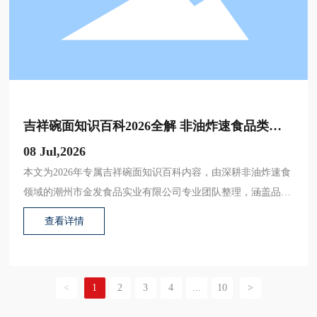
吉祥碗面知识百科2026全解 非油炸速食品类发
展与选购实用指南
08 Jul,2026
本文为2026年专属吉祥碗面知识百科内容，由深耕非油炸速食
领域的潮州市金发食品实业有限公司专业团队整理，涵盖品类
起源、制作工艺、营养对比、选购要点、常见误区等模块，搭
查看详情
配权威行业实测数据，帮助消费者全方位了解这款主流健康速
食品类。
<
1
2
3
4
...
10
>