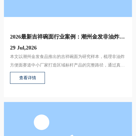
2026最新吉祥碗面行业案例：潮州金发非油炸方
便面创新升级之路
29 Jul,2026
本文以潮州金发食品推出的吉祥碗面为研究样本，梳理非油炸
方便面赛道中小厂家打造区域标杆产品的完整路径，通过真实
行业案例拆解、数据对比，分析吉祥碗面从研发到上市的核心
查看详情
经验，为国内中小方便面生产企业提供可参考的实践方向。