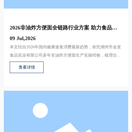
2026非油炸方便面全链路行业方案 助力食品企
业提质增效长效发展
09 Jul,2026
本文结合2026年国内健康速食消费最新趋势，依托潮州市金发
食品实业有限公司多年非油炸方便面生产实操经验，梳理出覆
盖生产、品控、创新、营销全链路的行业落地方案，为速食行
查看详情
业从业者提供可复用的实操参考。