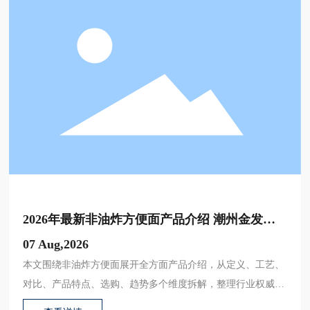
2026年最新非油炸方便面产品介绍 潮州金发食
品专业生产厂家深度解析
07 Aug,2026
本文围绕非油炸方便面展开全方面产品介绍，从定义、工艺、
对比、产品特点、选购、趋势多个维度拆解，整理行业权威对
比数据，解答消费者和采购商的常见疑问，由深耕非油炸领域