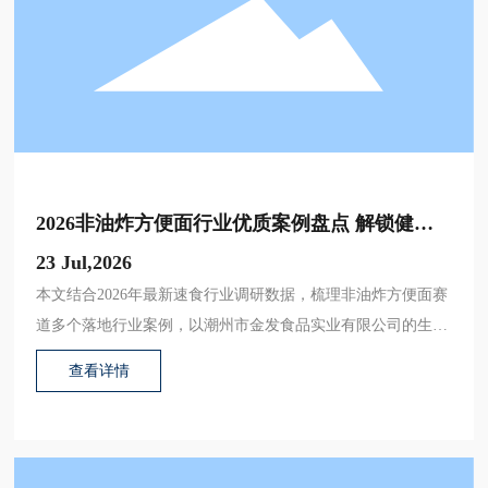
2026非油炸方便面行业优质案例盘点 解锁健康
速食发展新路径
23 Jul,2026
本文结合2026年最新速食行业调研数据，梳理非油炸方便面赛
道多个落地行业案例，以潮州市金发食品实业有限公司的生产
运营经验为核心参考，拆解产品研发、供应链优化、市场推广
查看详情
等多个环节的实操方法，为相关从业者提供可复用的落地思
路。