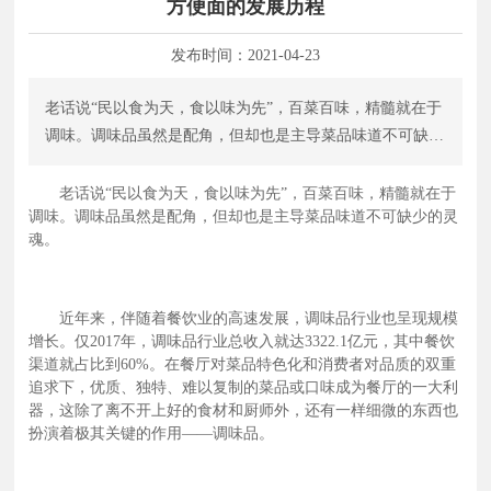
方便面的发展历程
发布时间：
2021-04-23
老话说“民以食为天，食以味为先”，百菜百味，精髓就在于
调味。调味品虽然是配角，但却也是主导菜品味道不可缺少
的灵魂。 近年来，伴随着餐饮业的高速发展，调味品行业
也呈现规模增长。仅2017年，调味品行业总收入就达3322.1
老话说“民以食为天，食以味为先”，百菜百味，精髓就在于
调味。调味品虽然是配角，但却也是主导菜品味道不可缺少的灵
亿元，其中餐饮渠道就占比到60%。在餐厅对菜品特色化和
魂。
消费者对品质的双重追求下，优质、独特、难以复制的菜品
或口味成为餐厅的一大利器，这除了离不开上好的食材和厨
师外，还有一样细微的东西也扮演着极其关键的作用——调
近年来，伴随着餐饮业的高速发展，调味品行业也呈现规模
味品。 长期以来，调味品这样的“配角”并没有得到餐饮老
增长。仅2017年，调味品行业总收入就达3322.1亿元，其中餐饮
板足够的重视。但是，它们却对餐厅独特口味的塑造发挥着
渠道就占比到60%。在餐厅对菜品特色化和消费者对品质的双重
巨大作用。它总是幕后英雄，人们会说：“菜的味道不好”，
追求下，优质、独特、难以复制的菜品或口味成为餐厅的一大利
却没人说调料不好的，这说明调味品不但不被餐饮老板重
器，这除了离不开上好的食材和厨师外，还有一样细微的东西也
扮演着极其关键的作用——调味品。
视，消费者也是呈现低关心度的。这也是困扰调味品行业的
一个大难题。当然，现在为了有更好的菜品镇店。根据调味