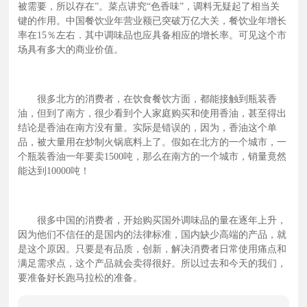
北方的一个城市，一个瓶装香油一年要卖1500吨，那么在南
被需要，所以存在”。菜点讲究“色香味”，调料无疑起了相当关
方的一个城市，销量竟然能达到10000吨！ 很多中国的消费
键的作用。中国餐饮业年营业额已突破万亿大关，餐饮业年增长
率在15％左右．其中调味品也应具备相应的增长率。可见这个市
者，开始购买国外调味品的量在逐年上升，因为他们不信任
场具有多大的商业价值。
的是国内的法律标准，国内缺少高端的产品，就是这个原
因。只要是有品质，创新，解决消费者日常使用痛点和满足
需求点，这个产品就会卖得很好。所以过去和今天的我们，
很多北方的消费者，在饮食餐饮方面，都能接触到瓶装香
要准备好长跑马拉松的准备。
油，但到了南方，很少看到个人家庭购买和使用香油，甚至得出
结论是香油在南方没有量。实际是错误的，因为，香油这个单
品，被大量用在炒制火锅底料上了。假如在北方的一个城市，一
个瓶装香油一年要卖1500吨，那么在南方的一个城市，销量竟然
能达到10000吨！
很多中国的消费者，开始购买国外调味品的量在逐年上升，
因为他们不信任的是国内的法律标准，国内缺少高端的产品，就
是这个原因。只要是有品质，创新，解决消费者日常使用痛点和
满足需求点，这个产品就会卖得很好。所以过去和今天的我们，
要准备好长跑马拉松的准备。