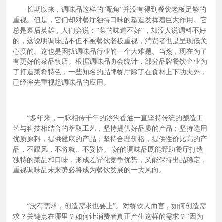
品协会统计，部分品牌餐饮企业为了打造菜肴特色，一些知
长期以来，调味品这样的“配角”并没有得到餐饮老板足够的
名的品牌餐厅除了在食材上下功夫外，已经率先重视起调味
重视。但是，它们却对餐厅独特口味的塑造发挥着巨大作用。它
品的应用。 “多年来，一脉相传千年的沙沟香油一直坚持传
总是幕后英雄，人们会说：“菜的味道不好”，却没人说调料不好
统的酿造工艺与科技相结合的萃取工艺，坚持提供好品质的
的，这说明调味品不但不被餐饮老板重视，消费者也是呈现低关
产品；坚持选用优质原料，提供健康的产品；坚持合理价
心度的。这也是困扰调味品行业的一个大难题。当然，现在为了
有更好的菜品镇店。根据调味品协会统计，部分品牌餐饮企业为
格，提供性价比高的产品，不跟风，不将就、不妥协。”好
了打造菜肴特色，一些知名的品牌餐厅除了在食材上下功夫外，
的调味品既能帮助餐厅打造独特的菜品和口味，形成差异化
已经率先重视起调味品的应用。
竞争优势，又能保持出品稳定，重视调味品未来势必将成为
餐饮发展的一大风向。 “没有需求，创造需求也要上”。对
餐饮人而言，如何创造需求？关键点在哪里？如何让消费者
“多年来，一脉相传千年的沙沟香油一直坚持传统的酿造工
真正产生这样的需求？“因为被需要，所以存在”。菜点讲究
艺与科技相结合的萃取工艺，坚持提供好品质的产品；坚持选用
“色香味”，调料无疑起了相当关键的作用。中国餐饮业年营
优质原料，提供健康的产品；坚持合理价格，提供性价比高的产
业额已突破万亿大关，餐饮业年增长率在15％左右．其中调
品，不跟风，不将就、不妥协。”好的调味品既能帮助餐厅打造
独特的菜品和口味，形成差异化竞争优势，又能保持出品稳定，
味品也应具备相应的增长率。可见这个市场具有多大的商业
重视调味品未来势必将成为餐饮发展的一大风向。
价值。 很多北方的消费者，在饮食餐饮方面，都能接触到
瓶装香油，但到了南方，很少看到个人家庭购买和使用香
油，甚至得出结论是香油在南方没有量。实际是错误的，因
“没有需求，创造需求也要上”。对餐饮人而言，如何创造需
为，香油这个单品，被大量用在炒制火锅底料上了。假如在
求？关键点在哪里？如何让消费者真正产生这样的需求？“因为